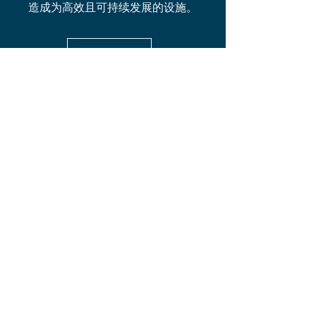
造成为高效且可持续发展的设施。
联系我们
快速菜单
场地
程序
关于
接触
由以下机构鼎力支持：
保持专注
立即订阅，即可获取我们的最新产品和服务
Email Address